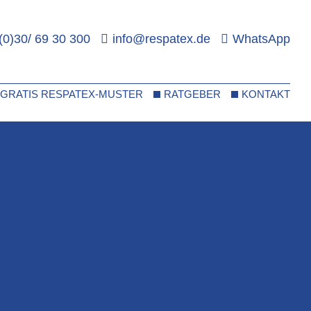
(0)30/ 69 30 300
info@respatex.de
WhatsApp
GRATIS RESPATEX-MUSTER
RATGEBER
KONTAKT
MUSTER DEKORPLATTEN
MUSTERPAKET FACHHÄNDLER
BADSANIERUNG
BAD RENOVIEREN
FUGENLOSE DUSCHE
SCHIMMEL IM BAD
OHNE FLIESEN
OHNE FLIESEN
VERMEIDEN