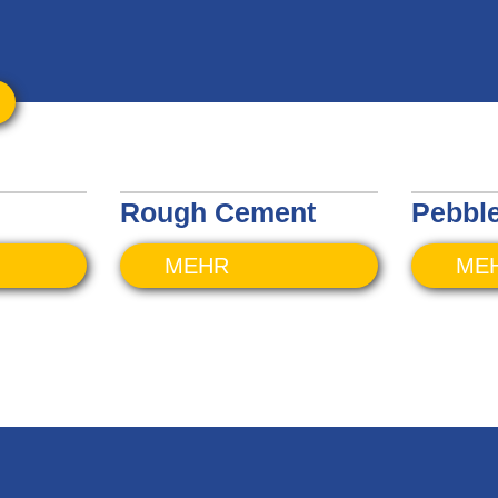
Rough Cement
Pebble
MEHR
ME